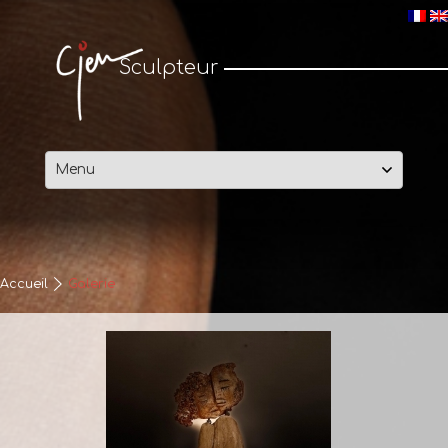
Cjen Sculpteur
Sculpteur
Passer
au
contenu
Accueil
Galerie