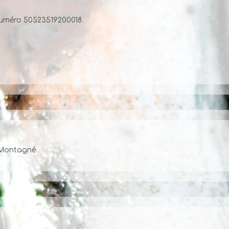
numéro 50523519200018.
e Montagné