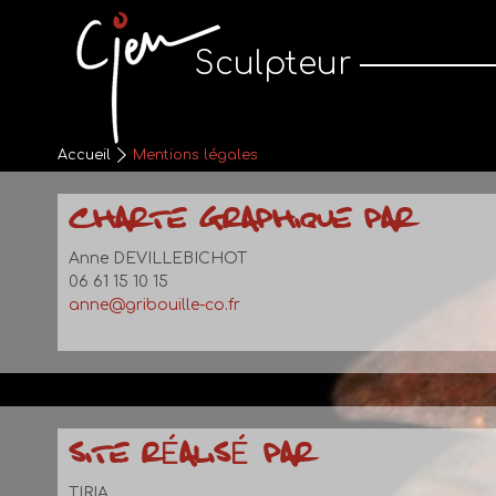
Cjen Sculpteur
Sculpteur
Accueil
Mentions légales
CHARTE GRAPHIQUE PAR
Anne DEVILLEBICHOT
06 61 15 10 15
anne@gribouille-co.fr
SITE RÉALISÉ PAR
TIRIA