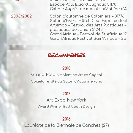
2006
Mairie de Tournefeuille 31170
Espace Paul Eluard.Cugnaux 31170
Galerie Auprès de mon Art «Matière d’Art» 
2005/2002
Salon d’automne de Colomiers – 31776
Salon d’hivers Hôtel Dieu- Expo. collective
Artempo – Festval des Arts Plastiques – 
plastiques de l’Union 31242
Garon’Afrique – Festval de St Affrique 1240
Garon’Afrique Festival Sam’Afrique – Sama
RECOMPENSES
2018
Grand Palais –
Mention Art en Capital
Sociétaire Sté du Salon d’Automne Paris
2017
Art Expo New York
Award Winner-Best booth Design
2016
Lauréate de la Biennale de Conches (27)