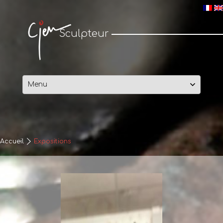
Cjen Sculpteur
Sculpteur
Passer
au
contenu
Accueil
Expositions