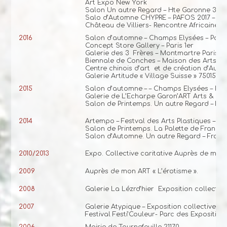
Art Expo New York
Salon Un autre Regard – Hte Garonne 31
Salo d’Automne CHYPRE – PAFOS 2017 – Eur
Château de Villiers- Rencontre Africaine – 
2016
Salon d’automne – Champs Elysées – Paris
Concept Store Gallery – Paris 1er
Galerie des 3 Frères – Montmartre Paris 
Biennale de Conches – Maison des Arts 27
Centre chinois d’art et de création d’Aulna
Galerie Artitude « Village Suisse » 75015 Pa
2015
Salon d’automne – – Champs Elysées – Par
Galerie de L’Echarpe Garon’ART Arts & Let
Salon de Printemps. Un autre Regard – Fro
2014
Artempo – Festval des Arts Plastiques – C
Salon de Printemps. La Palette de Franconv
Salon d’Automne. Un autre Regard – Frouzi
2010/2013
Expo. Collective caritative Auprès de mon A
2009
Auprès de mon ART « L’érotisme ».
2008
Galerie La Lézrd’hier Exposition collecti
2007
Galerie Atypique – Exposition collective –
Festival Festi’Couleur- Parc des Expositio