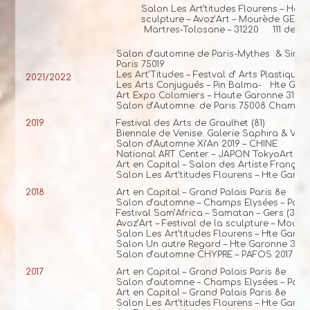
Salon Les Art’titudes Flourens – Haut
sculpture – Avoz’Art – Mourède GERS
Martres-Tolosane – 31220 111 des art
Salon d’automne de Paris-Mythes & Singula
Paris 75019
Les Art’Titudes – Festval d’ Arts Plastique
2021/2022
Les Arts Conjugués – Pin Balma- Hte Garo
Art Expo Colomiers – Haute Garonne 31
Salon d’Automne. de Paris 75008 Champs-
2019
Festival des Arts de Graulhet (81)
Biennale de Venise. Galerie Saphira & Ven
Salon d’Automne Xi’An 2019 – CHINE
National ART Center – JAPON TokyoArt Act
Art en Capital – Salon des Artiste Français
Salon Les Art’titudes Flourens – Hte Garon
2018
Art en Capital – Grand Palais Paris 8e
Salon d’automne – Champs Elysées – Paris
Festival Sam’Africa – Samatan – Gers (32)
Avoz’Art – Festival de la sculpture – Mourè
Salon Les Art’titudes Flourens – Hte Garon
Salon Un autre Regard – Hte Garonne 31
Salon d’automne CHYPRE – PAFOS 2017
– Eu
2017
Art en Capital – Grand Palais Paris 8e
Salon d’automne – Champs Elysées – Paris
Art en Capital – Grand Palais Paris 8e
Salon Les Art’titudes Flourens – Hte Garon