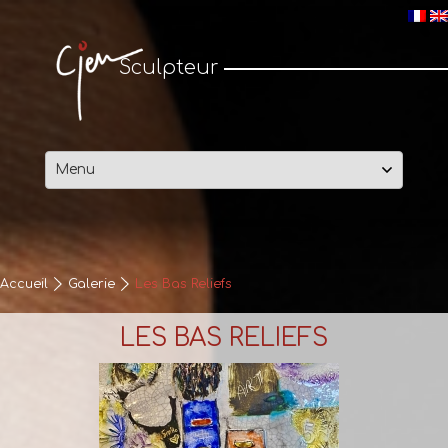
Cjen Sculpteur
Sculpteur
Passer
au
contenu
Accueil
Galerie
Les Bas Reliefs
LES BAS RELIEFS