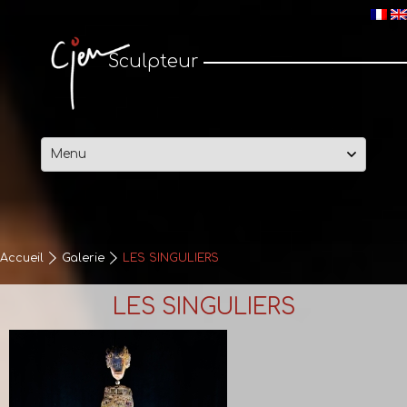
Cjen Sculpteur
Sculpteur
Passer
au
contenu
Accueil
Galerie
LES SINGULIERS
LES SINGULIERS