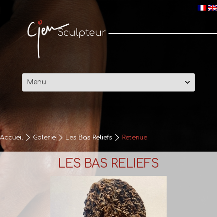
Cjen Sculpteur
Sculpteur
Passer
au
contenu
Accueil
Galerie
Les Bas Reliefs
Retenue
LES BAS RELIEFS