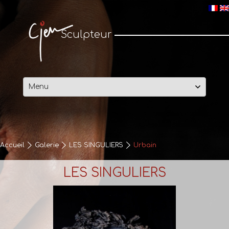
Cjen Sculpteur
Sculpteur
Passer
au
contenu
Accueil
Galerie
LES SINGULIERS
Urbain
LES SINGULIERS