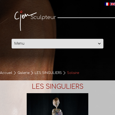
Cjen Sculpteur
Sculpteur
Passer
au
contenu
Accueil
Galerie
LES SINGULIERS
Solaire
LES SINGULIERS