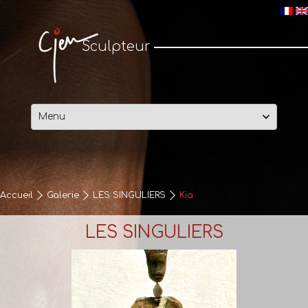
Cjen Sculpteur
Sculpteur
Passer
au
contenu
Accueil
Galerie
LES SINGULIERS
Kia
LES SINGULIERS