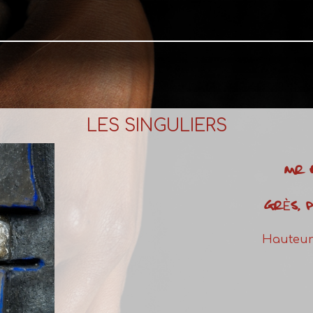
LES SINGULIERS
MR 
GRÈS, P
Hauteur 