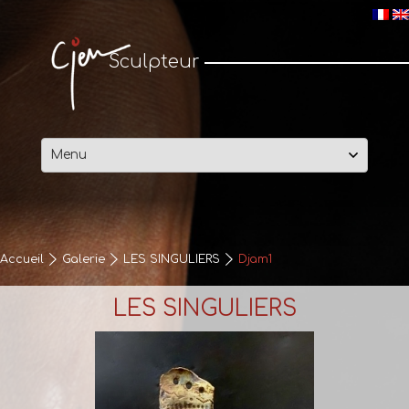
Cjen Sculpteur
Sculpteur
Passer
au
contenu
Accueil
Galerie
LES SINGULIERS
Djam1
LES SINGULIERS