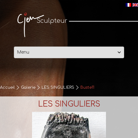
Cjen Sculpteur
Sculpteur
Passer
au
contenu
Accueil
Galerie
LES SINGULIERS
Buste11
LES SINGULIERS