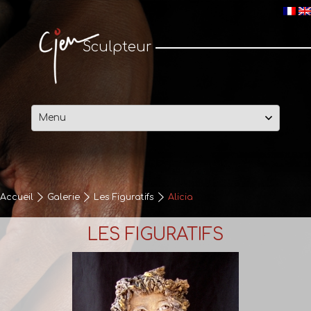
Cjen Sculpteur
Sculpteur
Passer
au
contenu
Accueil
Galerie
Les Figuratifs
Alicia
LES FIGURATIFS