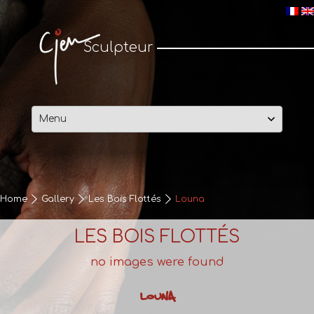
Cjen Sculpteur
Sculpteur
Skip
to
content
Home
Gallery
Les Bois Flottés
Louna
LES BOIS FLOTTÉS
no images were found
LOUNA