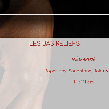
LES BAS RELIEFS
HÉDONISTE
Paper clay, Sandstone, Raku &
H : 111 cm