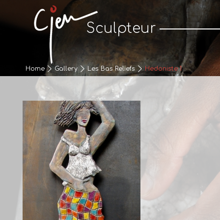
Cjen Sculpteur
Sculpteur
Home
Gallery
Les Bas Reliefs
Hedoniste 1