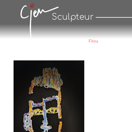
Cjen Sculpteur
Sculpteur
Accueil
Galerie
Petits-Formats
Filou