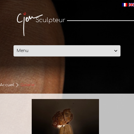
Cjen Sculpteur
Sculpteur
Passer
au
contenu
Accueil
Galerie