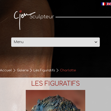
Cjen Sculpteur
Sculpteur
Passer
au
contenu
Accueil
Galerie
Les Figuratifs
Charlotte
LES FIGURATIFS